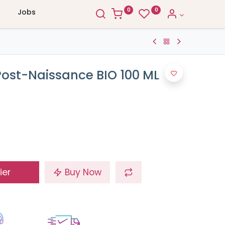
0
0
Jobs
Post-Naissance BIO 100 ML
ier
Buy Now