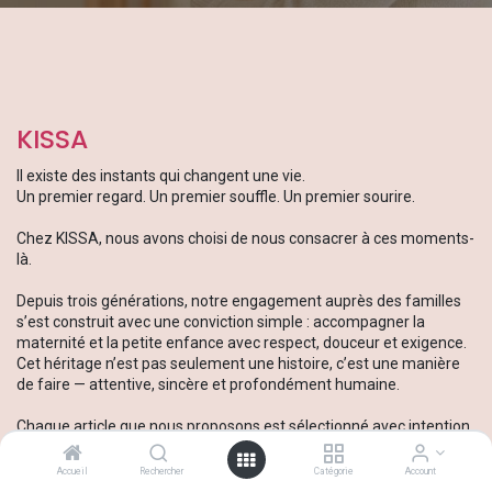
KISSA
Il existe des instants qui changent une vie.
Un premier regard. Un premier souffle. Un premier sourire.
Chez KISSA, nous avons choisi de nous consacrer à ces moments-
là.
Depuis trois générations, notre engagement auprès des familles
s’est construit avec une conviction simple : accompagner la
maternité et la petite enfance avec respect, douceur et exigence.
Cet héritage n’est pas seulement une histoire, c’est une manière
de faire — attentive, sincère et profondément humaine.
Chaque article que nous proposons est sélectionné avec intention.
Il doit rassurer, simplifier le quotidien, envelopper bébé de confort
et offrir aux parents la tranquillité dont ils ont besoin. Car derrière
Accueil
Rechercher
Catégorie
Account
chaque produit, il y a une famille, un foyer, une nouvelle aventure