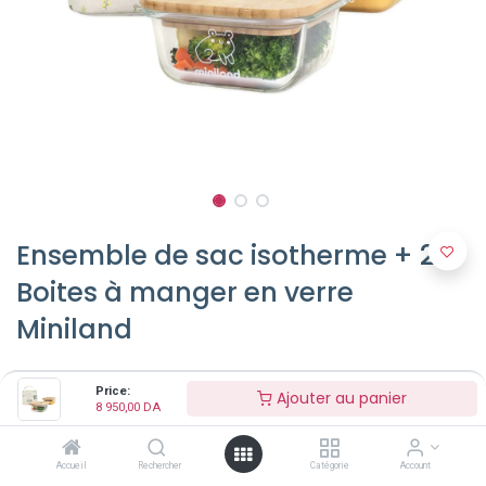
Ensemble de sac isotherme + 2
Boites à manger en verre
Miniland
8 950,00
DA
Price:
Ajouter au panier
8 950,00
DA
Motif
Accueil
Rechercher
Catégorie
Account