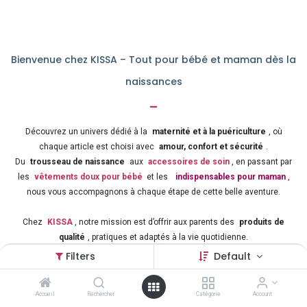
Bienvenue chez KISSA – Tout pour bébé et maman dès la
naissances
-
Découvrez un univers dédié à la
maternité et à la puériculture
, où
chaque article est choisi avec
amour, confort et sécurité
.
Du
trousseau de naissance
aux
accessoires de soin
, en passant par
les
vêtements doux pour bébé
et les
indispensables pour maman
,
nous vous accompagnons à chaque étape de cette belle aventure.
Chez
KISSA
, notre mission est d’offrir aux parents des
produits de
qualité
, pratiques et adaptés à la vie quotidienne.
Préparez sereinement l’arrivée de votre enfant grâce à notre
large
Filters
Default
sélection d’articles pour bébé et maman
, au meilleur rapport qualité-prix.
Accueil
Rechercher
Catégorie
Account
Puériculture – Naissance – Confort – Sécurité – Amour
: tout ce qu’il