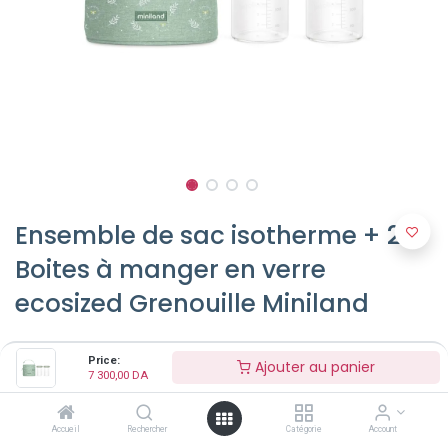
Ensemble de sac isotherme + 2
Boites à manger en verre
ecosized Grenouille Miniland
7 300,00
DA
Price:
Ajouter au panier
7 300,00
DA
Accueil
Rechercher
Catégorie
Account