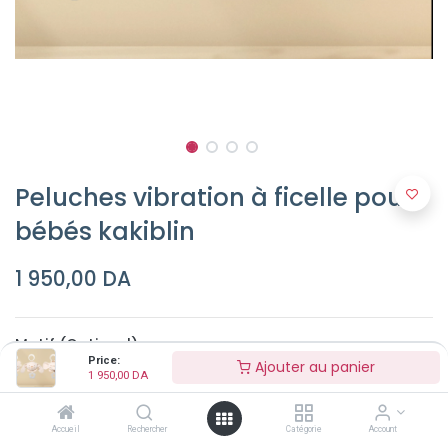
Peluches vibration à ficelle pour
bébés kakiblin
1 950,00
DA
Motif (Optionel)
Price:
Ajouter au panier
éléphant
1 950,00
DA
lapin
Accueil
Rechercher
Catégorie
Account