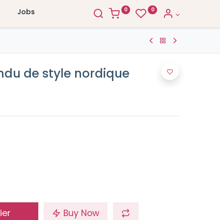
0
0
Jobs
ndu de style nordique
ier
Buy Now