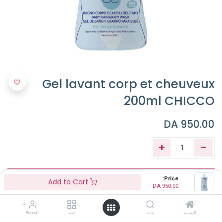
Gel lavant corp et cheuveux
200ml CHICCO
DA
950.00
Add to Cart
Price:
Add to Cart
DA
950.00
Buy Now
الرئيسية
بحث
الفئة
Account